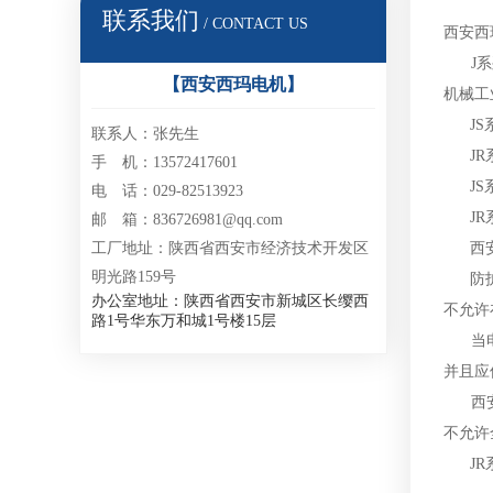
联系我们
/ CONTACT US
西安西
J系列
【西安西玛电机】
机械工
JS系
联系人：张先生
JR系
手 机：13572417601
JS系
电 话：029-82513923
JR系
邮 箱：836726981@qq.com
西
工厂地址：陕西省西安市经济技术开发区
明光路159号
防护式
办公室地址：陕西省西安市新城区长缨西
不允许
路1号华东万和城1号楼15层
当电机
并且应
西
不允许
JR系