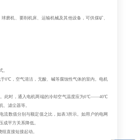
球磨机、要削机床、运输机械及其他设备，可供煤矿、
式。
低于0℃，空气清洁，无酸、碱等腐蚀性气体的室内。电机
此时，通入电机两端的冷却空气温度应为0℃——40℃
机、滤尘器等。
动电流数值分别与额定值之比，如表3所示。如用户的电网
压成平方关系降低。
绕组直接短接起动。