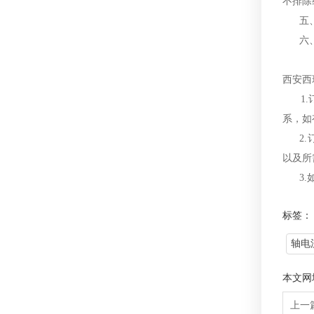
不排除
五、产
六、
西安西
1.订
系，如
2.订
以及所
3.如
标签：
轴电
本文网
上一