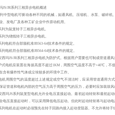
玛JS/JR系列三相异步电机概述
中型电机可驱动各种不同的机械，如通风机、压缩机、水泵、破碎机、
业、发电厂及各种工矿企业中作原动机用。
列为鼠笼转子三相异步电机。
列为绕线转子三相异步电机。
列电机符合部颁机准JB563-64技术条件的规定。
列电机符合部颁机准JB564-64技术条件的规定。
安
西玛JS/JR系列三相异步电机
为防护式。根据用户需要也可制成管道通风
电机应装置在海拔高度不超过1KM，周围空气温度不高于+40℃，不
在含有爆炸性气体或尘埃较多的环境中工作。
周围空气的温度超过上述规定或空气不清洁时，应采用管道通用方式。
保证管道和电机内部的空气压力高于周围空气的压力，必要时应加装鼓风
安
西玛
JS系列鼠笼型电机允许全电压直接起动。最初起动转矩和最初起
全电压直接起动时，可以采用降低电压起动。但此时起动转矩将与起动电
列电机在起动时必须预先在转子回路内接入起动变阻器。不允许将转子