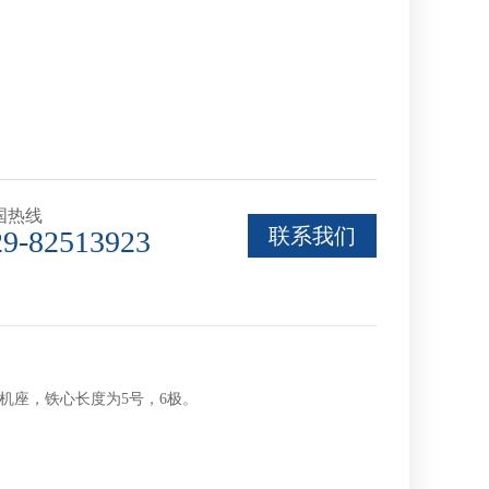
国热线
联系我们
29-82513923
号机座，铁心长度为5号，6极。