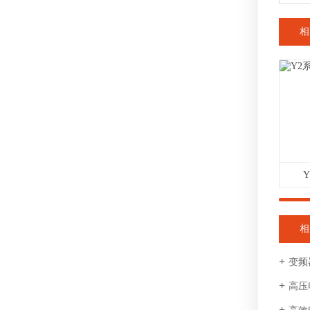
相
相
变频
高压