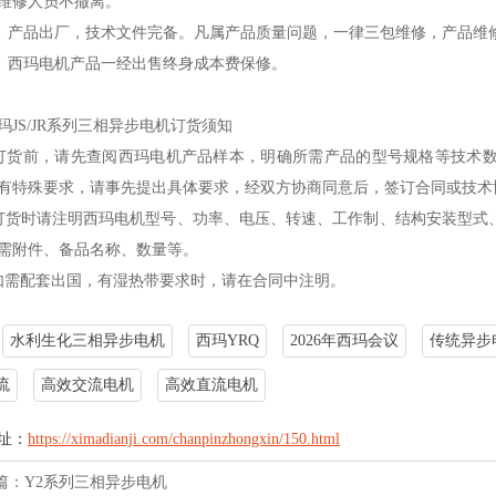
维修人员不撤离。
品出厂，技术文件完备。凡属产品质量问题，一律三包维修，产品维修
西玛电机产品一经出售终身成本费保修。
玛JS/JR系列三相异步电机订货须知
货前，请先查阅西玛电机产品样本，明确所需产品的型号规格等技术数
有特殊要求，请事先提出具体要求，经双方协商同意后，签订合同或技
货时请注明西玛电机型号、功率、电压、转速、工作制、结构安装型式
需附件、备品名称、数量等。
需配套出国，有湿热带要求时，请在合同中注明。
水利生化三相异步电机
西玛YRQ
2026年西玛会议
传统异步
流
高效交流电机
高效直流电机
址：
https://ximadianji.com/chanpinzhongxin/150.html
篇：
Y2系列三相异步电机