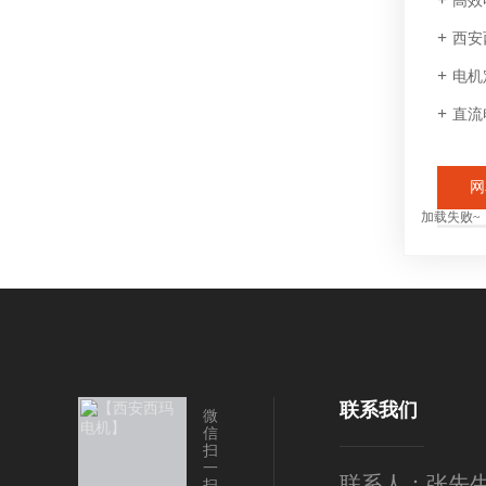
高效
西安
电机
直流
网
加载失败~
联系我们
微
信
扫
一
联系人：张先
扫