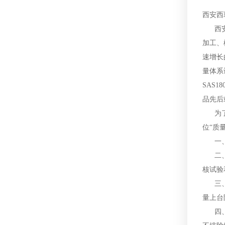
西安西
西安西
加工、
速增长
量体系认
SAS
品先后
为了提
位“质
一、认
二、产
核试验
三、在
量上台
四、顾