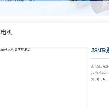
流电机
JS/
西安西玛JS
步电机以J
为5号，6...