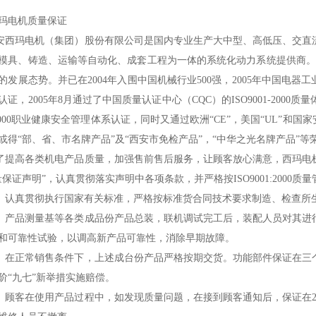
玛电机质量保证
玛电机（集团）股份有限公司是国内专业生产大中型、高低压、交直流
模具、铸造、运输等自动化、成套工程为一体的系统化动力系统提供商。
的发展态势。并已在2004年入围中国机械行业500强，2005年中国电器工业排名
证，2005年8月通过了中国质量认证中心（CQC）的ISO9001-2000质量
18000职业健康安全管理体系认证，同时又通过欧洲“CE”，美国“UL”和国
或得“部、省、市名牌产品”及“西安市免检产品”，“中华之光名牌产品”等
高各类机电产品质量，加强售前售后服务，让顾客放心满意，西玛电机
量保证声明”，认真贯彻落实声明中各项条款，并严格按ISO9001:2000
真贯彻执行国家有关标准，严格按标准货合同技术要求制造、检查所
品测量基等各类成品份产品总装，联机调试完工后，装配人员对其进行
和可靠性试验，以调高新产品可靠性，消除早期故障。
正常销售条件下，上述成台份产品严格按期交货。功能部件保证在三个
阶“九七”新举措实施赔偿。
客在使用产品过程中，如发现质量问题，在接到顾客通知后，保证在24