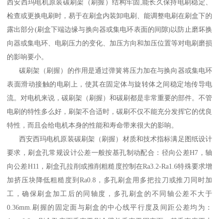
西安西玛电机原装碳刷架（刷握）结构牢固,能长久保持电刷稳定、
检查或更换电刷时，易于在刷盒内装卸电刷、能调整电刷在刷盒下的
露出部分(刷盒下端边缘与换向器或集电环表面的间隙)以防止磨坏换
向器或集电环、电刷压力的变化、加压方向和加压位置等对电刷磨损
的影响要小。
碳刷架（刷握）的作用是通过弹簧将压力加在与换向器或集电环
表面滑动接触的电刷上，使其在固定体与旋转体之间稳定地传导电
流。对电机来说，碳刷架（刷握）和碳刷都是非常重要的部件。不管
电刷的特性多么好，刷架不合适时，碳刷不仅不能充分发挥它的优良
特性，而且会给电机本身的性能和寿命带来很大的影响。
西安西玛电机原装碳刷架（刷握）材质和技术指标满足图纸设计
要求，刷盒孔常规设计公差一般按基孔制动配合：径向公差H7，轴
向公差H11，刷盒孔拉削或推削粗糙度控制在Ra3.2-Ra1.6特殊要求增
加挤压块降低粗糙度到Ra0.8，多孔刷盒用多把拉刀或推刀同时加
工，确保刷盒加工后的同轴度，多孔刷盒的不同轴公差不大于
0.36mm.刷握的固定面与刷盒的中心线平行度及间距公差均为：