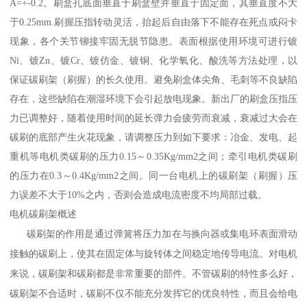
A=+-0.2。刷盒孔底面垂直于刷盒壁并垂直于固定面，其垂直度不大
于0.25mm.刷握压指转动灵活，抬起后自由落下不能存在死点或闷卡
现象，各个关节铆接牢固无脱节隐患。表面根据使用环境可进行镀
Ni、镀Zn、镀Cr、镀仿金、镀铜、化学氧化、酸洗等方法处理，以
保证碳刷架（刷握）的长久使用。避免刷盒体尖角、毛刺等不良缺陷
存在，这些缺陷在潮湿环境下会引起放电现象。新出厂的刷盒压指压
力已调整好，随着使用时间的延长弹力会疲劳而衰减，衰减过大会在
碳刷的底部产生火花现象，请调整压力到如下要求：冶金、发电、起
重机等电机类碳刷的压力0.15～0.35Kg/mm2之间；牵引电机类碳刷
的压力在0.3～0.4Kg/mm2之间。同一台电机上的碳刷架（刷握）压
力误差不大于10%之内，否则会造成电流密度不均局部过载。
电机碳刷架概述
碳刷架的作用是通过弹簧将压力加在与换向器或集电环表面滑动
接触的碳刷上，使其在固定体与旋转体之间稳定地传导电流。对电机
来说，碳刷架和碳刷都是非常重要的部件。不管碳刷的特性多么好，
碳刷架不合适时，碳刷不仅不能充分发挥它的优良特性，而且会给电