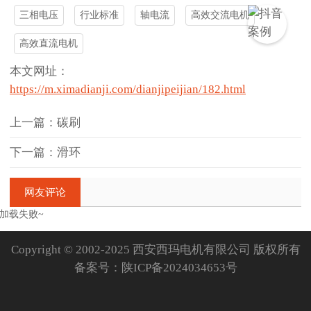
三相电压
行业标准
轴电流
高效交流电机
高效直流电机
本文网址：
https://m.ximadianji.com/dianjipeijian/182.html
上一篇：碳刷
下一篇：滑环
网友评论
加载失败~
Copyright © 2002-2025 西安西玛电机有限公司 版权所有
备案号：
陕ICP备2024034653号