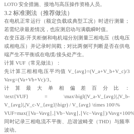
LOTO 安全措施、接地与高压操作资格人员。
3.2 标准测法（推荐做法）
在电机正常运行（额定负载或典型工况）时进行测量；
若需纪录最差情况，也应测启动与满载瞬时值。
在变压器/开关柜侧和电机端分别测量三相电压（线电压
或相电压）并记录时间戳；对比两侧可判断是否在供电
端产生不平衡或在电缆/接头处产生。
计算 VUF（常见做法）：
先计算三相相电压平均值
V_{avg}=(V_a+V_b+V_c)/3
V
a
vg
=
(
V
a
+
V
b
+
V
c
)
/3
。
计算最大单相偏差百分比：
\text{VUF} = \max\bigl(|V_a-V_{avg}|,|V_b-
V_{avg}|,|V_c-V_{avg}|\bigr) / V_{avg} \times 100\%
VUF
=
max
(
∣
V
a
−
V
a
vg
∣
,
∣
V
b
−
V
a
vg
∣
,
∣
V
c
−
V
a
vg
∣
)
/
V
a
vg
×
100
同时记录三相电流不平衡、总谐波畸变（THD）与频率
波动。