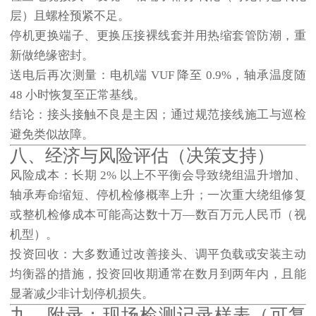
层）且螺栓预紧不足。
停机更换端子、更换压接裸线套并用热缩套管防潮，重
新做绝缘密封。
送电后再次测量：电机端 VUF 降至 0.9%，轴承温度随
48 小时恢复至正常基线。
结论
：接头接触不良是主因；通过规范接线施工与巡检
避免类似故障。
八、经济与风险评估（决策支持）
风险成本
：长期 2% 以上不平衡会导致绕组温升增加、
轴承寿命缩短、停机检修概率上升；一次重大绕组修复
或整机检修成本可能高达数十万—数百万元人民币（视
机型）。
投资回收
：大多数通过改善接头、调平负载或安装主动
均衡器的措施，投资回收期通常在数月到两年内，且能
显著减少非计划停机损失。
九、附录：现场检测记录样表（可复