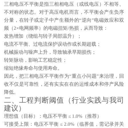
三相电压不平衡是指三相相电压（或线电压）不相等、
不对称的状态。对于高压电机而言，不平衡会产生
负序
分量
，在转子或定子中产生额外的“逆向”电磁效应和双
频（2×电网频率）的电磁扭矩/热损，从而导致：
发热增加（绕组与转子局部温升）；
电流不平衡、过电流保护误动作或长期超载；
机械振动与噪声上升，导致轴承早期损伤；
转矩脉动，影响工艺稳定性；
缩短绝缘寿命与使用寿命。
因此，把三相电压不平衡作为“重点小问题”来治理，回
收不仅是可靠性，还有实实在在的运维成本和停产风险
降低。
二、工程判断阈值（行业实践与我司
建议）
理想值（目标）
：电压不平衡 ≤
1.0%
（推荐）
可接受上限
：电压不平衡 ≤
2.0%
（临界值，需记录并关