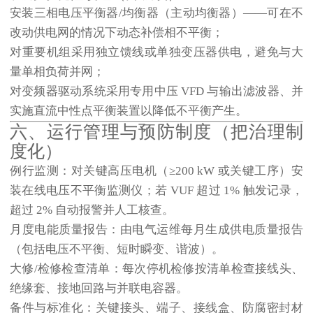
安装
三相电压平衡器/均衡器
（主动均衡器）——可在不
改动供电网的情况下动态补偿相不平衡；
对重要机组采用独立馈线或单独变压器供电，避免与大
量单相负荷并网；
对变频器驱动系统采用专用中压 VFD 与输出滤波器、并
实施直流中性点平衡装置以降低不平衡产生。
六、运行管理与预防制度（把治理制
度化）
例行监测
：对关键高压电机（≥200 kW 或关键工序）安
装在线电压不平衡监测仪；若 VUF 超过 1% 触发记录，
超过 2% 自动报警并人工核查。
月度电能质量报告
：由电气运维每月生成供电质量报告
（包括电压不平衡、短时瞬变、谐波）。
大修/检修检查清单
：每次停机检修按清单检查接线头、
绝缘套、接地回路与并联电容器。
备件与标准化
：关键接头、端子、接线盒、防腐密封材