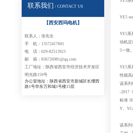
YE5
联系我们
/ CONTACT US
YE5 ser
【西安西玛电机】
YE5
联系人：张先生
动机定
手 机：13572417601
5一致
电 话：029-82513923
邮 箱：836726981@qq.com
YE5
工厂地址：陕西省西安市经济技术开发区
明光路159号
性能高
办公室地址：陕西省西安市新城区长缨西
该系列
路1号华东万和城1号楼15层
-201
标准 
Y、YG
该系列