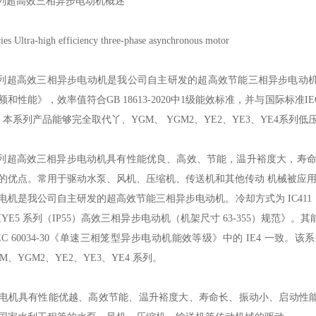
系列超高效三相异步电动机概述
ies Ultra-high efficiency three-phase asynchronous motor
系列超高效三相异步电动机是我公司自主研发的超高效节能三相异步电动机，冷却方
额和性能》，效率值符合GB 18613-2020中1级能效标准，并与国际标准IE
。本系列产品能够完全取代丫、YGM、 YGM2、YE2、YE3、YE4系列
系列超高效三相异步电动机具有性能优良、高效、节能，温升裕度大，寿
的优点。常用于驱动水泵、风机、压缩机、传送机和其他传动 机械被应
电机是我公司自主研发的超高效节能三相异步电动机。冷却方式为 IC411，符合 
7《YE5 系列（IP55）高效三相异步电动机（机架尺寸 63-355）规范》。其能效
IEC 60034-30《单速三相笼型异步电动机能效等级》中的 IE4 一
M、YGM2、YE2、YE3、YE4 系列。
电机具有性能优越、高效节能、温升裕度大、寿命长、振动小、启动性