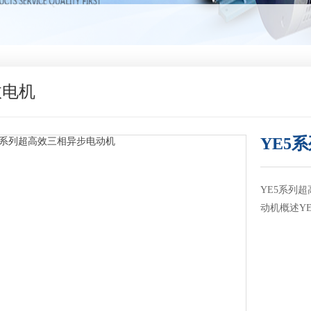
效电机
YE5
YE5系列
动机概述YE5 ser