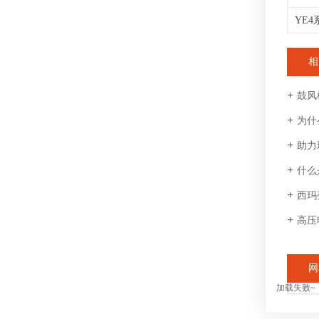
相
鼓风
为什
助力
什么
西玛
高压
网
加载失败~