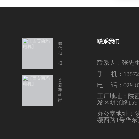
联系我们
微
信
扫
一
联系人：张先
扫
手 机：135724
查
电 话：029-82
看
手
工厂地址：陕
机
端
发区明光路159
办公室地址：
缨西路1号华东