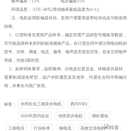
频率偏差：±1% 电压偏差±5%
环境温度：-15℃~40℃(滑动轴承最低温度为O~C)
注：电机采用联轴器传动，若用户需要用皮带轮传动应与制造商
协商。
1、订货时请先查阅产品样本，确定所需产品的型号规格等数据，
尽可能选择样本所列的标准规格产品，在订货合同中请注明电动机的
型号、功率、调速、电压、频率、噪声及安装型式等。若未注明噪声
等级，均按2级供货。
2、如有特殊要求，如双轴伸、出线盒位置反盒、转轴逆向旋转、
需要制成湿热带型，或户外防腐型及其他等，均需在合同中明确注
明，并事先与我厂联系。
水利生化三相异步电机
西玛YRQ
标签：
2026年西玛会议
传统异步电机
调价通知
三相电压
行业标准
轴电流
高效交流电机