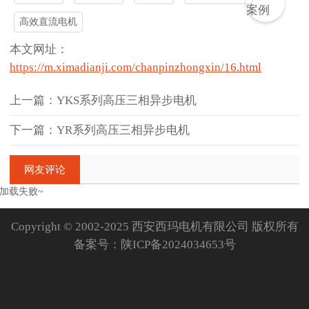
高效直流电机
本文网址：
https://m.ximadianji.com/chanpinzhongxin/16.html
上一篇：YKS系列高压三相异步电机
下一篇：YR系列高压三相异步电机
网友评论
加载失败~
Copyright © 2002-2025 西安西玛电机有限公司 版权所有
备案号：
陕ICP备2024034653号