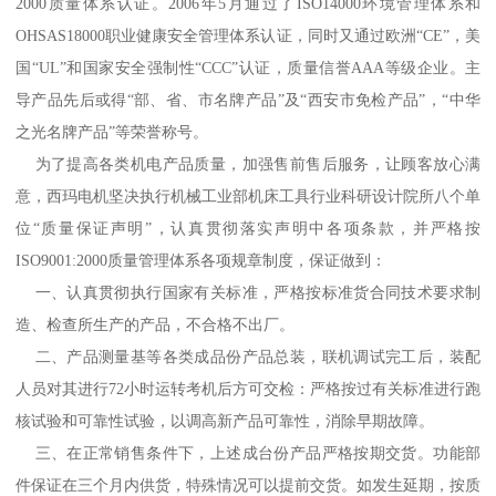
2000质量体系认证。2006年5月通过了ISO14000环境管理体系和
OHSAS18000职业健康安全管理体系认证，同时又通过欧洲“CE”，美
国“UL”和国家安全强制性“CCC”认证，质量信誉AAA等级企业。主
导产品先后或得“部、省、市名牌产品”及“西安市免检产品”，“中华
之光名牌产品”等荣誉称号。
为了提高各类机电产品质量，加强售前售后服务，让顾客放心满
意，西玛电机坚决执行机械工业部机床工具行业科研设计院所八个单
位“质量保证声明”，认真贯彻落实声明中各项条款，并严格按
ISO9001:2000质量管理体系各项规章制度，保证做到：
一、认真贯彻执行国家有关标准，严格按标准货合同技术要求制
造、检查所生产的产品，不合格不出厂。
二、产品测量基等各类成品份产品总装，联机调试完工后，装配
人员对其进行72小时运转考机后方可交检：严格按过有关标准进行跑
核试验和可靠性试验，以调高新产品可靠性，消除早期故障。
三、在正常销售条件下，上述成台份产品严格按期交货。功能部
件保证在三个月内供货，特殊情况可以提前交货。如发生延期，按质