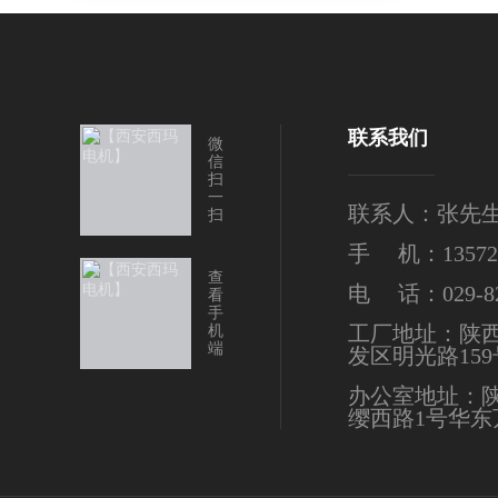
联系我们
微
信
扫
一
联系人：张先
扫
手 机：135724
查
电 话：029-82
看
手
工厂地址：陕
机
端
发区明光路159
办公室地址：
缨西路1号华东