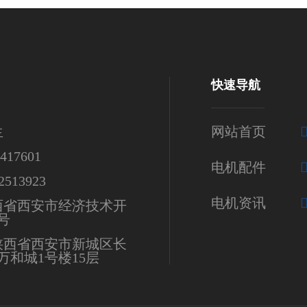
快速导航
生
网站首页
17601
电机配件
513923
电机资讯
西省西安市经济技术开
号
陕西省西安市新城区长
万和城1号楼15层