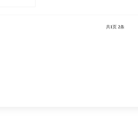
共
1
页
2
条