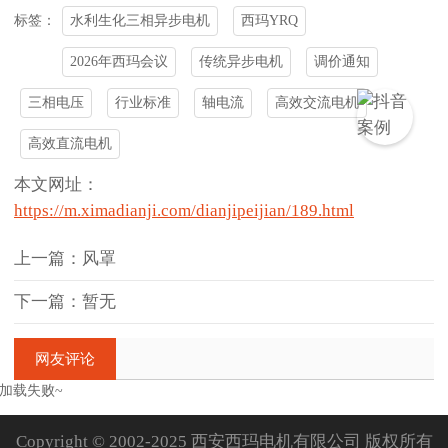
水利生化三相异步电机
西玛YRQ
标签：
2026年西玛会议
传统异步电机
调价通知
三相电压
行业标准
轴电流
高效交流电机
高效直流电机
本文网址：
https://m.ximadianji.com/dianjipeijian/189.html
上一篇：风罩
下一篇：暂无
网友评论
加载失败~
Copyright © 2002-2025 西安西玛电机有限公司 版权所有