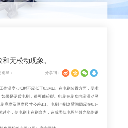
纹和无松动现象。
浏览量：
分享到：
温度75℃时不应低于0.5MΩ。在电刷装置方面，要求
动，如果是硬质电刷，很可能碎裂。电刷在刷盒内应滑动灵
宽度及厚度尺寸公差d11。电刷与刷盒壁间隙应在0.1~
间隙过小，使电刷卡在刷盒内，造成类似电焊的弧光烧伤铜