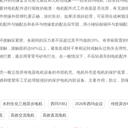
要对电机配件进行细致的检查：电机配件式工作表面是否光滑，有无烧
件绝缘外部绑扎要正确，涂封良好。如果没很好处理，可采用合成树脂
机配件与轴配合和各环与绝缘套的配合应牢固，用小锤轻敲铜环与套铜配
环接触应紧密。各刷间的压力差不应超过其平均值的20%。有举刷装置
接触，接触面积达60%以上，避免造成转子单相运转或触头过热失去弹
锉打磨，最后用零零号砂布打光。在一般情况下，不应轻易车削电机配件
壳一般泛指所有电器电机设备的外部机壳。电机外壳是电机的保护装置
锈和喷塑等工艺处理能很好的保护电机内部设备。主要作用：防尘、防
水利生化三相异步电机
西玛YRQ
2026年西玛会议
传统异步
流
高效交流电机
高效直流电机