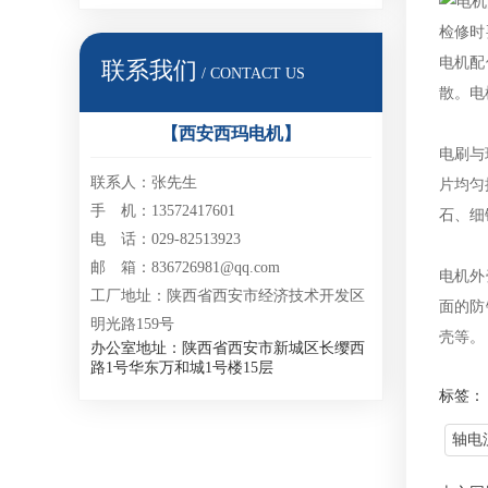
检修时
电机配
联系我们
/ CONTACT US
散。电
【西安西玛电机】
电刷与
联系人：张先生
片均匀
手 机：13572417601
石、细
电 话：029-82513923
邮 箱：836726981@qq.com
电机外
工厂地址：陕西省西安市经济技术开发区
面的防
明光路159号
壳等。
办公室地址：陕西省西安市新城区长缨西
路1号华东万和城1号楼15层
标签：
轴电