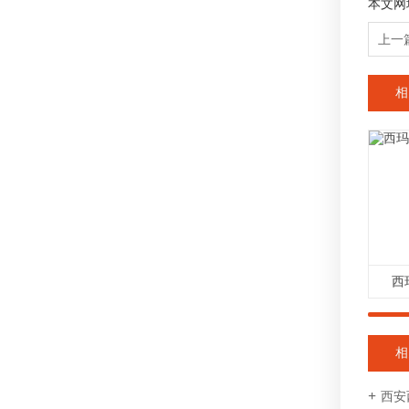
本文网
上一
相
西
相
西安